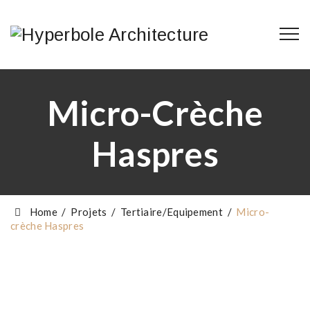
Micro-Crèche
Haspres
Home
/
Projets
/
Tertiaire/Equipement
/
Micro-
crèche Haspres