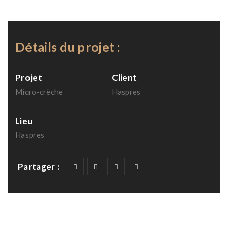
Détails du projet :
Projet
Client
Micro-crèche
Haspres
Lieu
Haspres
Partager :