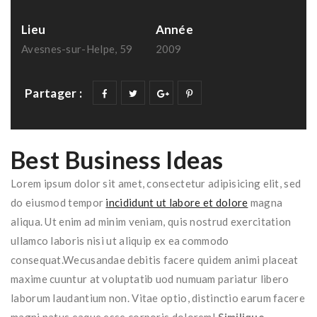
Lieu
Année
Avesnes-sur-Helpe, 59
2009
Partager :
Best Business Ideas
Lorem ipsum dolor sit amet, consectetur adipisicing elit, sed
do eiusmod tempor
incididunt ut labore et dolore
magna
aliqua. Ut enim ad minim veniam, quis nostrud exercitation
ullamco laboris nisi ut aliquip ex ea commodo
consequat.Wecusandae debitis facere quidem animi placeat
maxime cuuntur at voluptatib uod numuam pariatur libero
laborum laudantium non. Vitae optio, distinctio earum facere