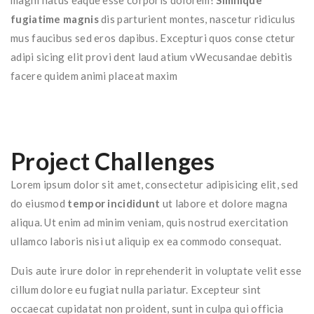
magni natus eaque esse corporis dolorem!
Similique
fugiatime magnis
dis parturient montes, nascetur ridiculus
mus faucibus sed eros dapibus. Excepturi quos conse ctetur
adipi sicing elit provi dent laud atium vWecusandae debitis
facere quidem animi placeat maxim
Project Challenges
Lorem ipsum dolor sit amet, consectetur adipisicing elit, sed
do eiusmod
tempor incididunt
ut labore et dolore magna
aliqua. Ut enim ad minim veniam, quis nostrud exercitation
ullamco laboris nisi ut aliquip ex ea commodo consequat.
Duis aute irure dolor in reprehenderit in voluptate velit esse
cillum dolore eu fugiat nulla pariatur. Excepteur sint
occaecat cupidatat non proident, sunt in culpa qui officia